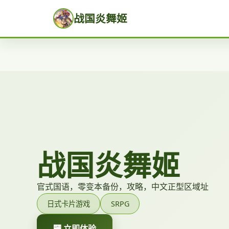
战国炎舞姬
战国炎舞姬
官式国语，零变本备份，攻略，中文正型区域址
日式卡片游戏
SRPG
🏧 立即体验