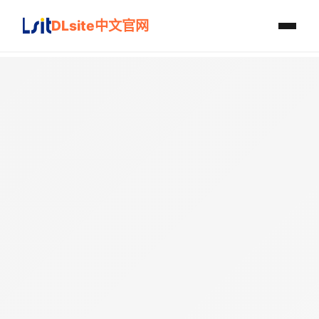
DLsite中文官网