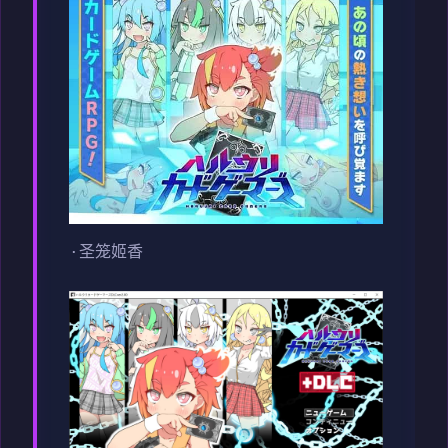
·圣笼姬香