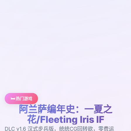
🛏️ 热门游戏
阿兰萨编年史：一夏之
花/Fleeting Iris IF
DLC v1.6 汉式步兵版，统统CG回转欲，零费运