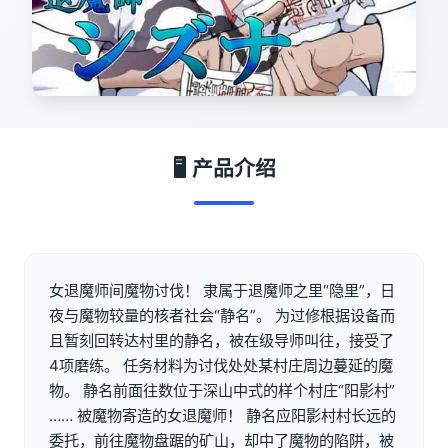
🖥️ 产品介绍
女退魔师间魔物讨伐！ 隶属于退魔师之里“隐里”，日
夜与魔物较量的核者社会“静名”。 为过修根据设备而
且暂刻回转达村里的静名，被在级导师叫往，接受了
4项磨练。 任务材料为讨伐处处某村庄周边蔓延的魔
物。 静名前面往数位于深山中式的样个村庄“阳影村”
…… 被魔物寄造的女退魔师！ 静名应阳影村村长远的
委托，前往魔物盘踞的矿山，却中了魔物的陷阱，被