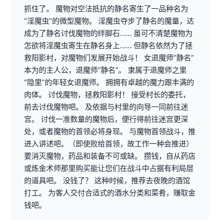
抓住了。 魔物对空法抵抗的静名寄生了一品种名为
“淫魔虫”的微型魔物。 淫魔虫夺步了静名的魔量，达
成为了静名讨伐魔物的绊脚石…… 虽可不清楚魔物为
怎欲将淫魔虫寄生在静名身上…… 但静名依然为了拯
救阳影村，对魔物们发展开始战斗！ 女退魔师“静名”
本为的主人公，退魔师“静名”。 隶属于退魔师之里
“隐里”的年轻女退魔师。 拥拥有卓越的魔力跟丰满的
肉体。 讨伐魔物，拯救阳影村！ 接受村长的委托，
前去讨伐魔物吧。 及依据与村里的向导一同前往迷
宫。 讨伐一准数量的魔物后，便行得前往迷宫更深
处，或者魔物的首领必将身现。 与魔物首领战斗，推
进入讲述吧。（即使败给首领，故工作一种会推进）
要消灭魔物，药品和装备不可或缺。 攒钱，自从药店
或炼金术师那里购买能让您们在战斗中占据有利局层
的道具吧。 没钱了？ 这种时候，推荐去夜晚的酒馆
打工。 为客人交付合适式的酒水分类和菜肴，赚取金
钱吧。