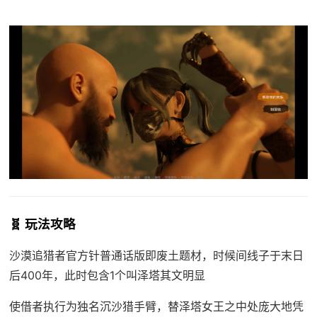
🧬 玩法攻略
沙漠追猎者官方针普通话版即
废土题材，时候间线子于末日
后400年，此时包含1个叫泽塔其文明显
使借者执行为独名沉沙猎手臂，替泽塔女王之中处庞大地凭