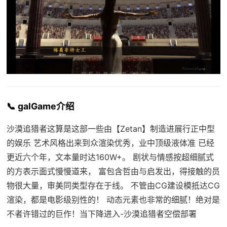
📞 galGame介绍
沙漠追猎者这算是这部一些由【Zetan】制造进展行正中型
的娱乐 艺术风格出来到众渲染优秀，业中顶级液体准 已经
更近六个年，文本量时达160W+。 剧状与情感按超细腻式
的方表示面式慢慢道来， 富包含哲由与启发出，得接触的员
物很大量，审美同类型存在于线。 不管由CG建设模抵达CG
渲染，都是电影级别性的！ 动态元素也非常的细腻！绝对是
不者许错过的巨作！当下降进入-沙漠追猎者空偿部署