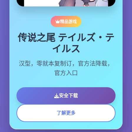
精品游戏
传说之尾 テイルズ・テ
イルス
汉型，零就本复制订，官方法降载，
官方入口
安全下载
了解更多