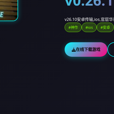
v0.26
v26.10安卓传输,ios,官层
#神作
#ios
#安卓
在线下载游戏