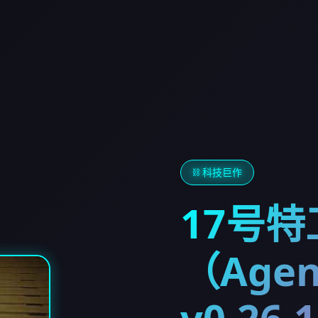
⛓️ 科技巨作
17号
（Agen