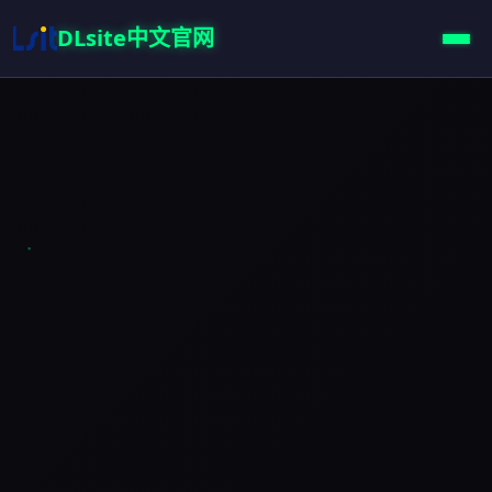
DLsite中文官网