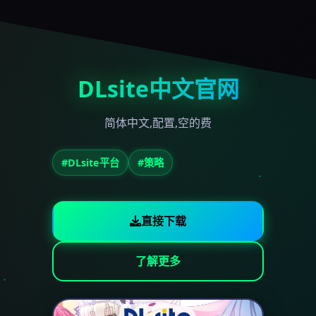
DLsite中文官网
简体中文,配置,空的费
#DLsite平台
#策略
直接下载
了解更多