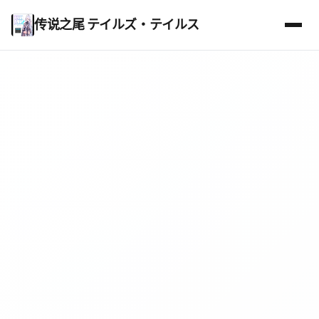
传说之尾 テイルズ・テイルス