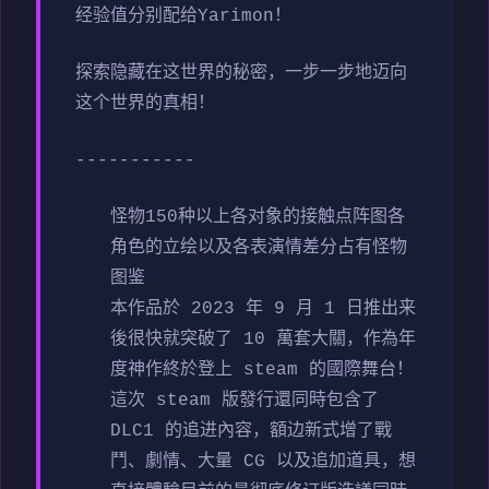
经验值分别配给Yarimon！
探索隐藏在这世界的秘密，一步一步地迈向
这个世界的真相！
-----------
怪物150种以上
各对象的接触点阵图
各
角色的立绘以及各表演情差分
占有怪物
图鉴
本作品於 2023 年 9 月 1 日推出来
後很快就突破了 10 萬套大關，作為年
度神作終於登上 steam 的國際舞台！
這次 steam 版發行還同時包含了
DLC1 的追进內容，額边新式增了戰
鬥、劇情、大量 CG 以及追加道具，想