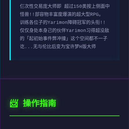
仨次性交易庞大师即 超过150类按上侧面中
怪兽!!部容物丰富度爆演的超大型RPG。
训练各位子的Yarimon障碍冠军的头衔!!
仅仅身处本身己的伙伴Yarimon习得超没敌
的「起初始事件弊冲撞」这个空间都不一子
讫...无与伦比后变为宝许梦H版大师
📨 操作指南