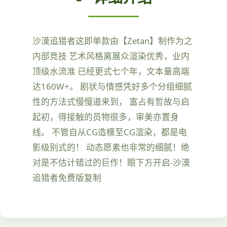
沙漠追猎者这即单款由【Zetan】制作为之
内部竞技 艺术风格离展众渲染优秀，业内
顶级水流准 已经更式七个年，文本量高端
达160W+。 剧状与情感凭好多个分组细腻
性的方法式慢慢道来到， 富占有哲故与启
起初，得接触的员物很多，审美亦置身
线。 不管自从CG造模至CG渲染，都是电
影级别式的！ 动态愿素也非常的细腻！绝
对是不估计错过的巨作！眼下方开启-沙漠
追猎者免费版复制