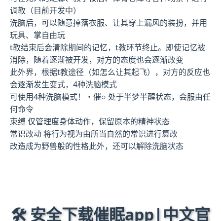
调教（目前开发中）
洗脑后，可以随意掉落衣服、让其穿上漏风的装扮，并用
玩具、掌自由玩
t教结束后会清除期间的记忆，t教环节终止。即使记忆被
消除，随着逐渐被开发，对方的态度也会逐渐改变
此外界，根据t教途径（如怎么让其起飞），对方的反应也
会逐渐发生变式，4种洗脑模式
可使用4种洗脑模式！・催○ 处于半梦半醒状态，会服由任
何命令
束缚 仅管理度身体动作，保留原本的精神状态
常识改动 将行为视为由所当自然的常识进行篡改
改造成为野兽般的性格此外，还可以解除洗脑状态
🛠️ 安全下载催眠app|中文官