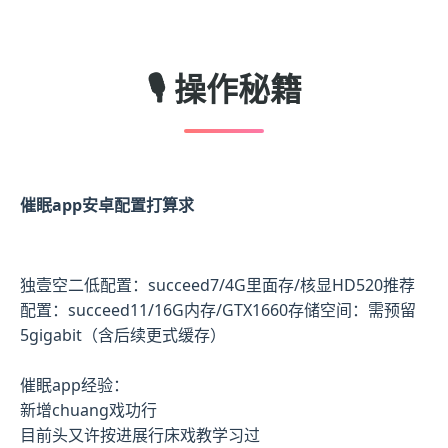
🎙️ 操作秘籍
催眠app安卓配置打算求
​独壹空二低配置​
​：succeed7/4G里面存/核显HD520
​推荐
配置​
​：succeed11/16G内存/GTX1660
​存储空间​
​：需预留
5gigabit（含后续更式缓存）
催眠app经验：
新增chuang戏功行
目前头又许按进展行床戏教学习过