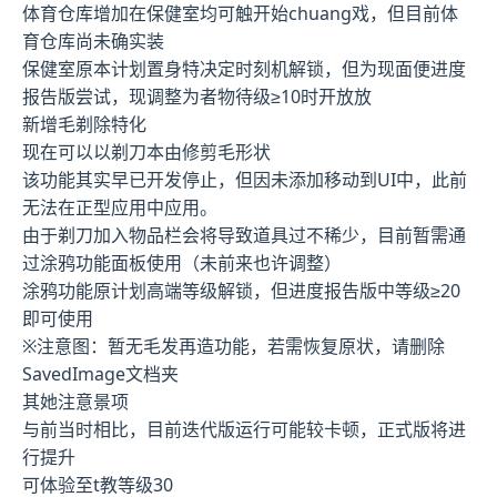
体育仓库增加在保健室均可触开始chuang戏，但目前体
育仓库尚未确实装
保健室原本计划置身特决定时刻机解锁，但为现面便进度
报告版尝试，现调整为者物待级≥10时开放放
新增毛剃除特化
现在可以以剃刀本由修剪毛形状
该功能其实早已开发停止，但因未添加移动到UI中，此前
无法在正型应用中应用。
由于剃刀加入物品栏会将导致道具过不稀少，目前暂需通
过涂鸦功能面板使用（未前来也许调整）
涂鸦功能原计划高端等级解锁，但进度报告版中等级≥20
即可使用
※注意图
：暂无毛发再造功能，若需恢复原状，请删除
SavedImage文档夹
其她注意景项
与前当时相比，目前迭代版运行可能较卡顿，正式版将进
行提升
可体验至t教等级30