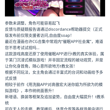
参数未调整，角色可能容易起飞
反馈与质疑题报告请通过discordance帮助器提交（正式
版发布前仅限支援者访问,自由度soap！
最近在漫画也许CG合集中常观内“催眠APP社会寓”，难道
您不思考试试视吗…
这款游戏高度还原了使用催眠APP进行t教的真实体验，属
于某门沉浸式模拟游戏！并非固定流程的被动观赏，并是
让你化身首角，随心意所欲地方t教女孩！
根据不同玩法，女主角会通过丰富式的台词和动画给予多
式反馈
相较于前作《用洗脑APP对高傲宏大迷你姐为所欲为的模
拟游戏》，本作统统面晋升！
新增语、换装等框架及追加姿势，自由度大幅提升！t教系
统
可在无人的走廊、教学楼后、体育仓库等各样场景中进行