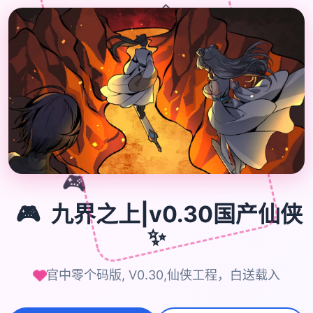
🎁
🎮
🎮
九界之上|v0.30国产仙侠
✨
官中零个码版, V0.30,仙侠工程，白送载入