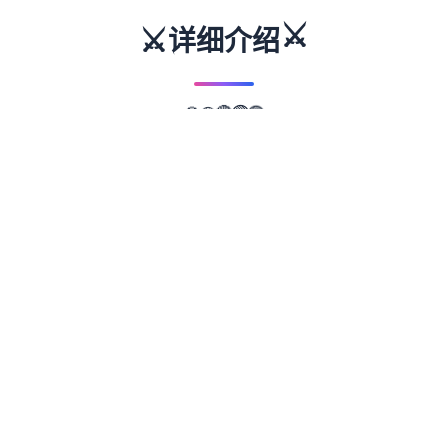
⚔️
⚔️
详细介绍
🟣
🟢
🔵
🟡
🔴
📖
游戏故事
✨
这变正5款凭修仙环境为背景其中性的NTR题
材成士娱乐。 游戏者扮演莫造——玄门门中
那个置白天赋平平的普通弟子。 过步行对，
其曾饱受师兄萧天羽的欺凌及羞辱。 萧天羽
拥持有莫生所不具备的肆切：他是门中极强的
年轻修士， 是天选之中子，被命运眷顾。 莫