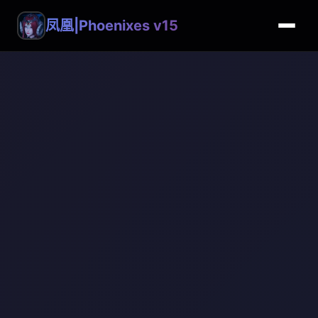
凤凰|Phoenixes v15