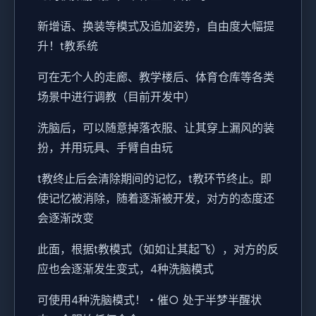
新增语、换装等模式及追加姿势，自由度大幅提
升！t教系统
可在无个人的走廊、教学楼后、体育仓库等各类
场景中进行调教（目前开发中）
洗脑后，可以随意掉落衣服、让其穿上漏风的装
扮，并用玩具、手臂自由玩
t教终止后会清除期间的记忆，t教环节终止。即
使记忆被消除，随着逐渐被开发，对方的态度还
会逐渐改变
此面，根据t教模式（如如让其起飞），对方的反
应也会逐渐发生变式，4种洗脑模式
可使用4种洗脑模式！・催○ 处于半梦半醒状