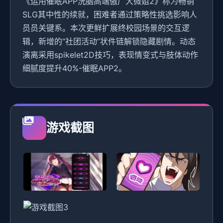
《运用催眠APP洗脑高端傲广大微姐2》称为畅销
SLG其中性的续就，困难者通过策略性挑选影响人
员员关键系。本次更鲜扩展终校园场景的交互逻
辑，新增的“社团活动”状件链解锁隐藏剧情。动态
演离采用spikelet2D技巧，表现情变式与肢体动作
细腻度提升40%-催眠APP2。
游戏截图