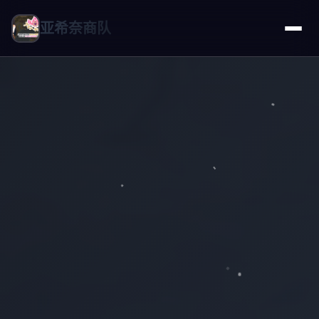
亚希奈商队