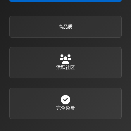
高品质
活跃社区
完全免费