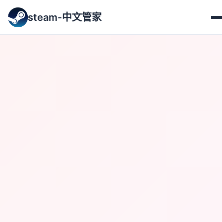
steam-中文管家