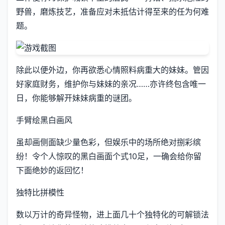
野兽，磨炼技艺，准备应对未抵估计得至来的任为何难
题。
除此以便外边，你再欲悉心情照料病重大的妹妹。管因
好家庭财务，维护你与妹妹的亲况……亦许终包含唯一
日，你能够解开妹妹病重的谜团。
手臂绘黑白画风
虽却画侧面缺少量色彩，但娱乐中的场所绝对捌彩缤
纷！令个人惊叹的黑白画面个式10足，一确会给你留
下面绝妙的返回忆！
独特比拼模性
数以万计的奇异怪物，进上面几十个独特化的可解锁法