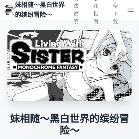
妹相随～黑白世界
法
戏
全
说
指
下
的缤纷冒险～
明
南
载
妹相随～黑白世界的缤纷冒
险～